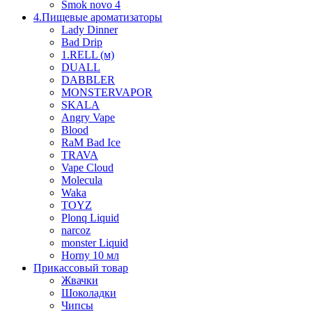
Smok novo 4
4.Пищевые ароматизаторы
Lady Dinner
Bad Drip
1.RELL (м)
DUALL
DABBLER
MONSTERVAPOR
SKALA
Angry Vape
Blood
RaM Bad Ice
TRAVA
Vape Cloud
Molecula
Waka
TOYZ
Plonq Liquid
narcoz
monster Liquid
Horny 10 мл
Прикассовый товар
Жвачки
Шоколадки
Чипсы