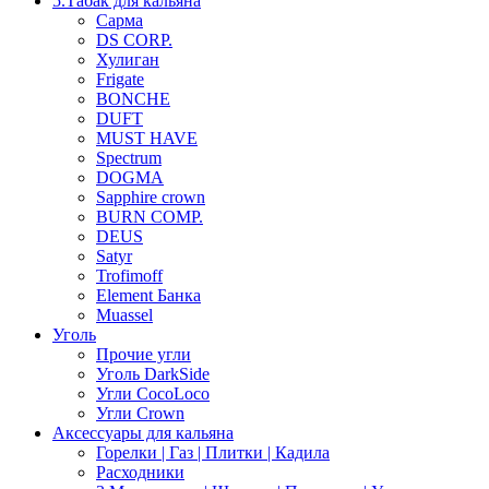
5.Табак для кальяна
Сарма
DS CORP.
Хулиган
Frigate
BONCHE
DUFT
MUST HAVE
Spectrum
DOGMA
Sapphire crown
BURN COMP.
DEUS
Satyr
Trofimoff
Element Банка
Muassel
Уголь
Прочие угли
Уголь DarkSide
Угли CocoLoco
Угли Crown
Аксессуары для кальяна
Горелки | Газ | Плитки | Кадила
Расходники