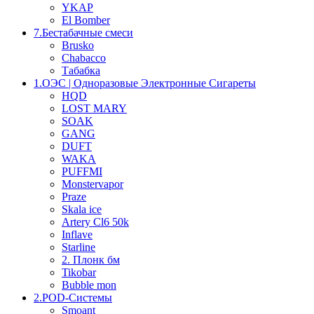
YKAP
El Bomber
7.Бестабачные смеси
Brusko
Chabacco
Табабка
1.OЭС | Одноразовые Электронные Сигареты
HQD
LOST MARY
SOAK
GANG
DUFT
WAKA
PUFFMI
Monstervapor
Praze
Skala ice
Artery Cl6 50k
Inflave
Starline
2. Плонк бм
Tikobar
Bubble mon
2.POD-Системы
Smoant