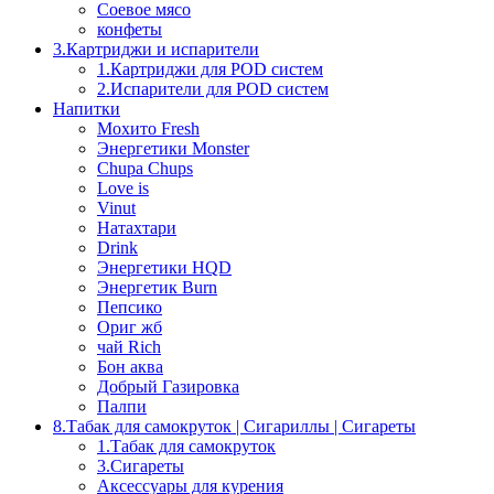
Соевое мясо
конфеты
3.Картриджи и испарители
1.Картриджи для POD систем
2.Испарители для POD систем
Напитки
Мохито Fresh
Энергетики Monster
Chupa Chups
Love is
Vinut
Натахтари
Drink
Энергетики HQD
Энергетик Burn
Пепсико
Ориг жб
чай Rich
Бон аква
Добрый Газировка
Палпи
8.Табак для самокруток | Сигариллы | Cигареты
1.Табак для самокруток
3.Сигареты
Аксессуары для курения