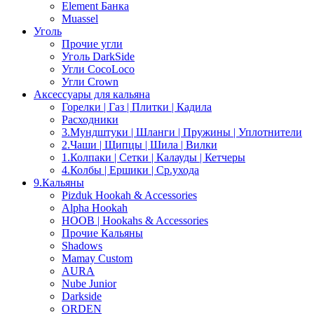
Element Банка
Muassel
Уголь
Прочие угли
Уголь DarkSide
Угли CocoLoco
Угли Crown
Аксессуары для кальяна
Горелки | Газ | Плитки | Кадила
Расходники
3.Мундштуки | Шланги | Пружины | Уплотнители
2.Чаши | Щипцы | Шила | Вилки
1.Колпаки | Сетки | Калауды | Кетчеры
4.Колбы | Ершики | Cр.ухода
9.Кальяны
Pizduk Hookah & Accessories
Alpha Hookah
HOOB | Hookahs & Accessories
Прочие Кальяны
Shadows
Mamay Custom
AURA
Nube Junior
Darkside
ORDEN