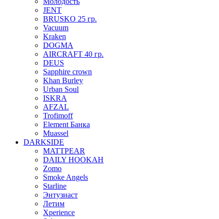
Молодость
JENT
BRUSKO 25 гр.
Vacuum
Kraken
DOGMA
AIRCRAFT 40 гр.
DEUS
Sapphire crown
Khan Burley
Urban Soul
ISKRA
AFZAL
Trofimoff
Element Банка
Muassel
DARKSIDE
MATTPEAR
DAILY HOOKAH
Zomo
Smoke Angels
Starline
Энтузиаст
Летим
Xperience