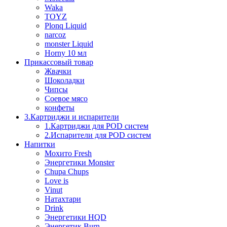
Waka
TOYZ
Plonq Liquid
narcoz
monster Liquid
Horny 10 мл
Прикассовый товар
Жвачки
Шоколадки
Чипсы
Соевое мясо
конфеты
3.Картриджи и испарители
1.Картриджи для POD систем
2.Испарители для POD систем
Напитки
Мохито Fresh
Энергетики Monster
Chupa Chups
Love is
Vinut
Натахтари
Drink
Энергетики HQD
Энергетик Burn