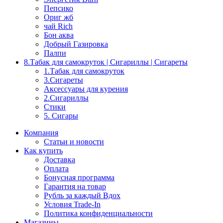
Пепсико
Ориг жб
чай Rich
Бон аква
Добрый Газировка
Палпи
8.Табак для самокруток | Сигариллы | Cигареты
1.Табак для самокруток
3.Сигареты
Аксессуары для курения
2.Сигариллы
Стики
5. Сигары
Компания
Статьи и новости
Как купить
Доставка
Оплата
Бонусная программа
Гарантия на товар
Рубль за каждый Вдох
Условия Trade-In
Политика конфиденциальности
Магазины