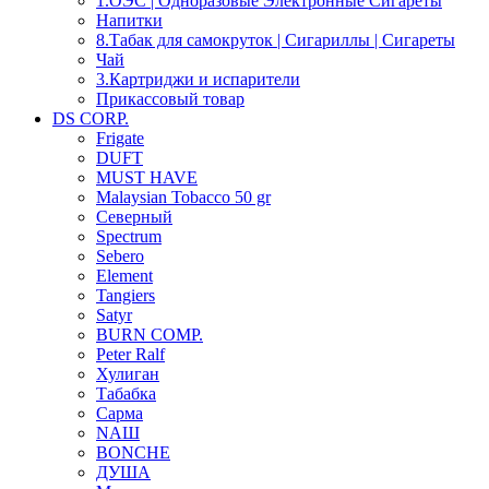
1.OЭС | Одноразовые Электронные Сигареты
Напитки
8.Табак для самокруток | Сигариллы | Cигареты
Чай
3.Картриджи и испарители
Прикассовый товар
DS CORP.
Frigate
DUFT
MUST HAVE
Malaysian Tobacco 50 gr
Северный
Spectrum
Sebero
Element
Tangiers
Satyr
BURN COMP.
Peter Ralf
Хулиган
Табабка
Сарма
NАШ
BONCHE
ДУША