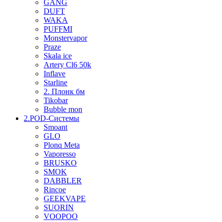
GANG
DUFT
WAKA
PUFFMI
Monstervapor
Praze
Skala ice
Artery Cl6 50k
Inflave
Starline
2. Плонк бм
Tikobar
Bubble mon
2.POD-Системы
Smoant
GLO
Plonq Meta
Vaporesso
BRUSKO
SMOK
DABBLER
Rincoe
GEEKVAPE
SUORIN
VOOPOO