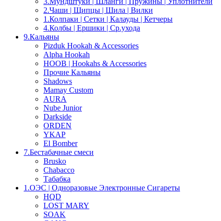
3.Мундштуки | Шланги | Пружины | Уплотнители
2.Чаши | Щипцы | Шила | Вилки
1.Колпаки | Сетки | Калауды | Кетчеры
4.Колбы | Ершики | Cр.ухода
9.Кальяны
Pizduk Hookah & Accessories
Alpha Hookah
HOOB | Hookahs & Accessories
Прочие Кальяны
Shadows
Mamay Custom
AURA
Nube Junior
Darkside
ORDEN
YKAP
El Bomber
7.Бестабачные смеси
Brusko
Chabacco
Табабка
1.OЭС | Одноразовые Электронные Сигареты
HQD
LOST MARY
SOAK