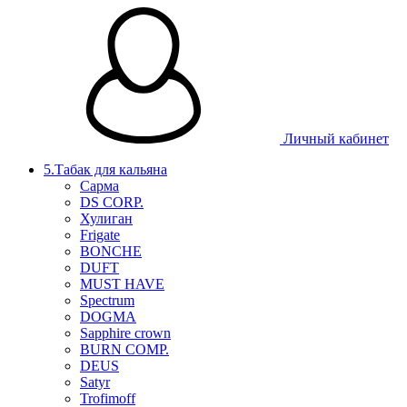
Личный кабинет
5.Табак для кальяна
Сарма
DS CORP.
Хулиган
Frigate
BONCHE
DUFT
MUST HAVE
Spectrum
DOGMA
Sapphire crown
BURN COMP.
DEUS
Satyr
Trofimoff