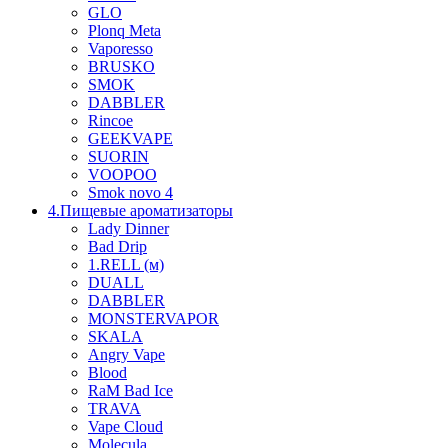
GLO
Plonq Meta
Vaporesso
BRUSKO
SMOK
DABBLER
Rincoe
GEEKVAPE
SUORIN
VOOPOO
Smok novo 4
4.Пищевые ароматизаторы
Lady Dinner
Bad Drip
1.RELL (м)
DUALL
DABBLER
MONSTERVAPOR
SKALA
Angry Vape
Blood
RaM Bad Ice
TRAVA
Vape Cloud
Molecula