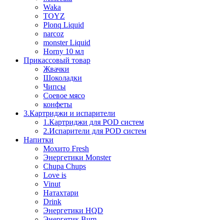
Waka
TOYZ
Plonq Liquid
narcoz
monster Liquid
Horny 10 мл
Прикассовый товар
Жвачки
Шоколадки
Чипсы
Соевое мясо
конфеты
3.Картриджи и испарители
1.Картриджи для POD систем
2.Испарители для POD систем
Напитки
Мохито Fresh
Энергетики Monster
Chupa Chups
Love is
Vinut
Натахтари
Drink
Энергетики HQD
Энергетик Burn