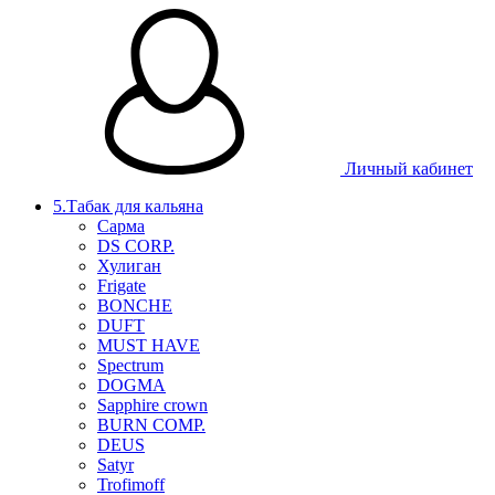
Личный кабинет
5.Табак для кальяна
Сарма
DS CORP.
Хулиган
Frigate
BONCHE
DUFT
MUST HAVE
Spectrum
DOGMA
Sapphire crown
BURN COMP.
DEUS
Satyr
Trofimoff