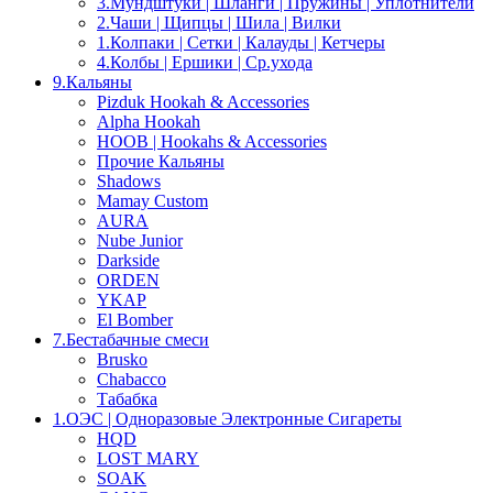
3.Мундштуки | Шланги | Пружины | Уплотнители
2.Чаши | Щипцы | Шила | Вилки
1.Колпаки | Сетки | Калауды | Кетчеры
4.Колбы | Ершики | Cр.ухода
9.Кальяны
Pizduk Hookah & Accessories
Alpha Hookah
HOOB | Hookahs & Accessories
Прочие Кальяны
Shadows
Mamay Custom
AURA
Nube Junior
Darkside
ORDEN
YKAP
El Bomber
7.Бестабачные смеси
Brusko
Chabacco
Табабка
1.OЭС | Одноразовые Электронные Сигареты
HQD
LOST MARY
SOAK