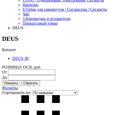
1.OЭС | Одноразовые Электронные Сигареты
Напитки
8.Табак для самокруток | Сигариллы | Cигареты
Чай
3.Картриджи и испарители
Прикассовый товар
DEUS
DEUS
Каталог
DEUS 30
РОЗНИЦА ОСН, руб.
От
До
Фильтры
Сортировать по: