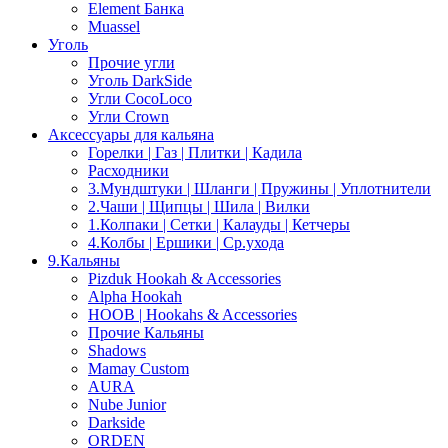
Element Банка
Muassel
Уголь
Прочие угли
Уголь DarkSide
Угли CocoLoco
Угли Crown
Аксессуары для кальяна
Горелки | Газ | Плитки | Кадила
Расходники
3.Мундштуки | Шланги | Пружины | Уплотнители
2.Чаши | Щипцы | Шила | Вилки
1.Колпаки | Сетки | Калауды | Кетчеры
4.Колбы | Ершики | Cр.ухода
9.Кальяны
Pizduk Hookah & Accessories
Alpha Hookah
HOOB | Hookahs & Accessories
Прочие Кальяны
Shadows
Mamay Custom
AURA
Nube Junior
Darkside
ORDEN