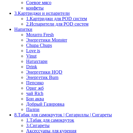
Соевое мясо
конфеты
3.Картриджи и испарители
1.Картриджи для POD систем
2.Испарители для POD систем
Напитки
Мохито Fresh
Энергетики Monster
Chupa Chups
Love is
Vinut
Натахтари
Drink
Энергетики HQD
Энергетик Burn
Пепсико
Ориг жб
чай Rich
Бон аква
Добрый Газировка
Палпи
8.Табак для самокруток | Сигариллы | Cигареты
1.Табак для самокруток
3.Сигареты
Аксессуары для курения