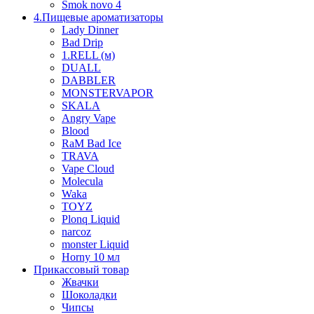
Smok novo 4
4.Пищевые ароматизаторы
Lady Dinner
Bad Drip
1.RELL (м)
DUALL
DABBLER
MONSTERVAPOR
SKALA
Angry Vape
Blood
RaM Bad Ice
TRAVA
Vape Cloud
Molecula
Waka
TOYZ
Plonq Liquid
narcoz
monster Liquid
Horny 10 мл
Прикассовый товар
Жвачки
Шоколадки
Чипсы