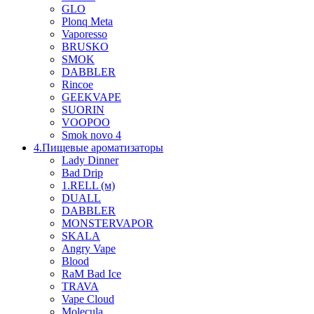
GLO
Plonq Meta
Vaporesso
BRUSKO
SMOK
DABBLER
Rincoe
GEEKVAPE
SUORIN
VOOPOO
Smok novo 4
4.Пищевые ароматизаторы
Lady Dinner
Bad Drip
1.RELL (м)
DUALL
DABBLER
MONSTERVAPOR
SKALA
Angry Vape
Blood
RaM Bad Ice
TRAVA
Vape Cloud
Molecula