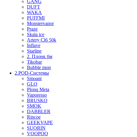
GANG
DUFT
WAKA
PUFFMI
Monstervapor
Praze
Skala ice
Artery Cl6 50k
Inflave
Starline
2. Плонк бм
Tikobar
Bubble mon
2.POD-Системы
Smoant
GLO
Plonq Meta
Vaporesso
BRUSKO
SMOK
DABBLER
Rincoe
GEEKVAPE
SUORIN
VOOPOO