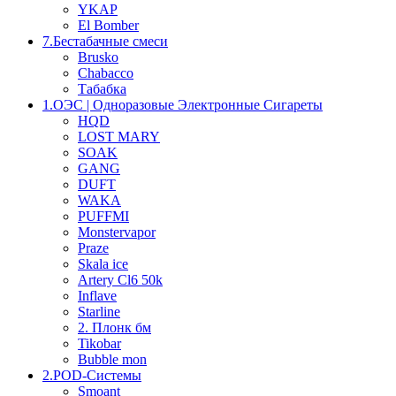
YKAP
El Bomber
7.Бестабачные смеси
Brusko
Chabacco
Табабка
1.OЭС | Одноразовые Электронные Сигареты
HQD
LOST MARY
SOAK
GANG
DUFT
WAKA
PUFFMI
Monstervapor
Praze
Skala ice
Artery Cl6 50k
Inflave
Starline
2. Плонк бм
Tikobar
Bubble mon
2.POD-Системы
Smoant