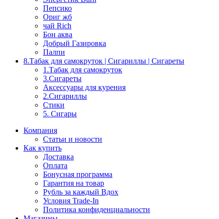
Пепсико
Ориг жб
чай Rich
Бон аква
Добрый Газировка
Палпи
8.Табак для самокруток | Сигариллы | Cигареты
1.Табак для самокруток
3.Сигареты
Аксессуары для курения
2.Сигариллы
Стики
5. Сигары
Компания
Статьи и новости
Как купить
Доставка
Оплата
Бонусная программа
Гарантия на товар
Рубль за каждый Вдох
Условия Trade-In
Политика конфиденциальности
Магазины