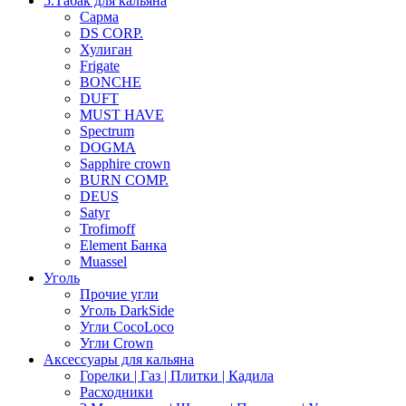
5.Табак для кальяна
Сарма
DS CORP.
Хулиган
Frigate
BONCHE
DUFT
MUST HAVE
Spectrum
DOGMA
Sapphire crown
BURN COMP.
DEUS
Satyr
Trofimoff
Element Банка
Muassel
Уголь
Прочие угли
Уголь DarkSide
Угли CocoLoco
Угли Crown
Аксессуары для кальяна
Горелки | Газ | Плитки | Кадила
Расходники