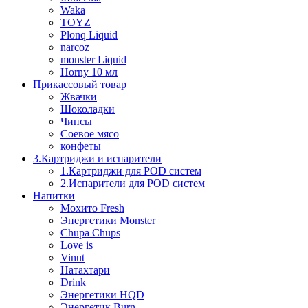
Waka
TOYZ
Plonq Liquid
narcoz
monster Liquid
Horny 10 мл
Прикассовый товар
Жвачки
Шоколадки
Чипсы
Соевое мясо
конфеты
3.Картриджи и испарители
1.Картриджи для POD систем
2.Испарители для POD систем
Напитки
Мохито Fresh
Энергетики Monster
Chupa Chups
Love is
Vinut
Натахтари
Drink
Энергетики HQD
Энергетик Burn