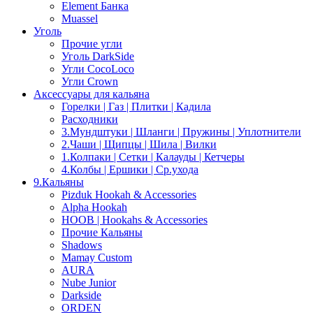
Element Банка
Muassel
Уголь
Прочие угли
Уголь DarkSide
Угли CocoLoco
Угли Crown
Аксессуары для кальяна
Горелки | Газ | Плитки | Кадила
Расходники
3.Мундштуки | Шланги | Пружины | Уплотнители
2.Чаши | Щипцы | Шила | Вилки
1.Колпаки | Сетки | Калауды | Кетчеры
4.Колбы | Ершики | Cр.ухода
9.Кальяны
Pizduk Hookah & Accessories
Alpha Hookah
HOOB | Hookahs & Accessories
Прочие Кальяны
Shadows
Mamay Custom
AURA
Nube Junior
Darkside
ORDEN