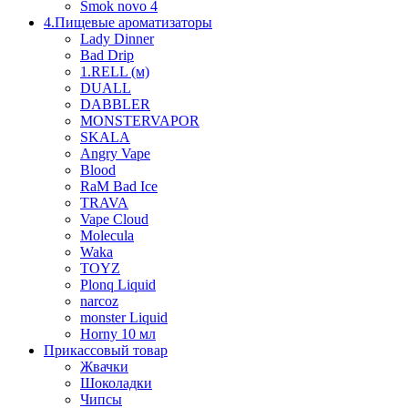
Smok novo 4
4.Пищевые ароматизаторы
Lady Dinner
Bad Drip
1.RELL (м)
DUALL
DABBLER
MONSTERVAPOR
SKALA
Angry Vape
Blood
RaM Bad Ice
TRAVA
Vape Cloud
Molecula
Waka
TOYZ
Plonq Liquid
narcoz
monster Liquid
Horny 10 мл
Прикассовый товар
Жвачки
Шоколадки
Чипсы