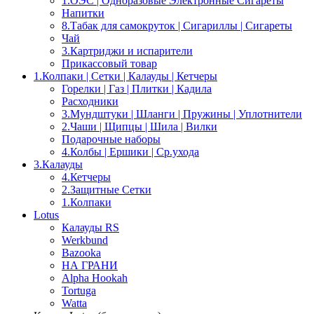
1.OЭС | Одноразовые Электронные Сигареты
Напитки
8.Табак для самокруток | Сигариллы | Cигареты
Чай
3.Картриджи и испарители
Прикассовый товар
1.Колпаки | Сетки | Калауды | Кетчеры
Горелки | Газ | Плитки | Кадила
Расходники
3.Мундштуки | Шланги | Пружины | Уплотнители
2.Чаши | Щипцы | Шила | Вилки
Подарочные наборы
4.Колбы | Ершики | Cр.ухода
3.Калауды
4.Кетчеры
2.Защитные Сетки
1.Колпаки
Lotus
Калауды RS
Werkbund
Bazooka
НА ГРАНИ
Alpha Hookah
Tortuga
Watta