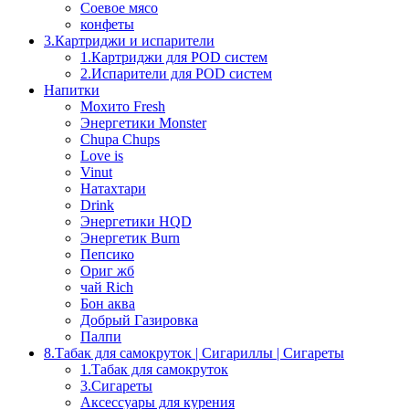
Соевое мясо
конфеты
3.Картриджи и испарители
1.Картриджи для POD систем
2.Испарители для POD систем
Напитки
Мохито Fresh
Энергетики Monster
Chupa Chups
Love is
Vinut
Натахтари
Drink
Энергетики HQD
Энергетик Burn
Пепсико
Ориг жб
чай Rich
Бон аква
Добрый Газировка
Палпи
8.Табак для самокруток | Сигариллы | Cигареты
1.Табак для самокруток
3.Сигареты
Аксессуары для курения