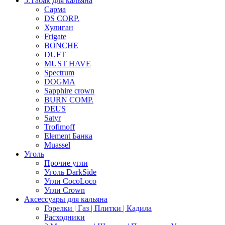
5.Табак для кальяна
Сарма
DS CORP.
Хулиган
Frigate
BONCHE
DUFT
MUST HAVE
Spectrum
DOGMA
Sapphire crown
BURN COMP.
DEUS
Satyr
Trofimoff
Element Банка
Muassel
Уголь
Прочие угли
Уголь DarkSide
Угли CocoLoco
Угли Crown
Аксессуары для кальяна
Горелки | Газ | Плитки | Кадила
Расходники