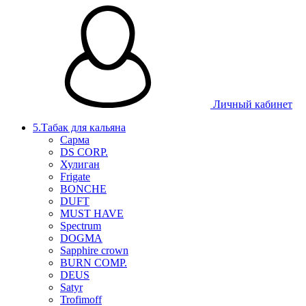
Личный кабинет
5.Табак для кальяна
Сарма
DS CORP.
Хулиган
Frigate
BONCHE
DUFT
MUST HAVE
Spectrum
DOGMA
Sapphire crown
BURN COMP.
DEUS
Satyr
Trofimoff