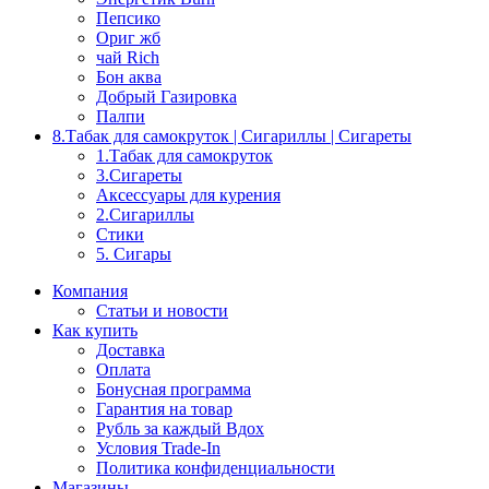
Пепсико
Ориг жб
чай Rich
Бон аква
Добрый Газировка
Палпи
8.Табак для самокруток | Сигариллы | Cигареты
1.Табак для самокруток
3.Сигареты
Аксессуары для курения
2.Сигариллы
Стики
5. Сигары
Компания
Статьи и новости
Как купить
Доставка
Оплата
Бонусная программа
Гарантия на товар
Рубль за каждый Вдох
Условия Trade-In
Политика конфиденциальности
Магазины