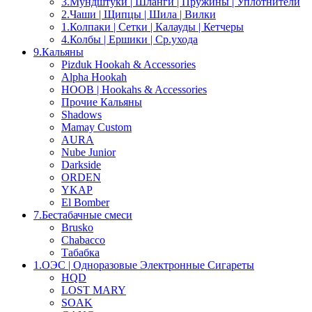
3.Мундштуки | Шланги | Пружины | Уплотнители
2.Чаши | Щипцы | Шила | Вилки
1.Колпаки | Сетки | Калауды | Кетчеры
4.Колбы | Ершики | Cр.ухода
9.Кальяны
Pizduk Hookah & Accessories
Alpha Hookah
HOOB | Hookahs & Accessories
Прочие Кальяны
Shadows
Mamay Custom
AURA
Nube Junior
Darkside
ORDEN
YKAP
El Bomber
7.Бестабачные смеси
Brusko
Chabacco
Табабка
1.OЭС | Одноразовые Электронные Сигареты
HQD
LOST MARY
SOAK