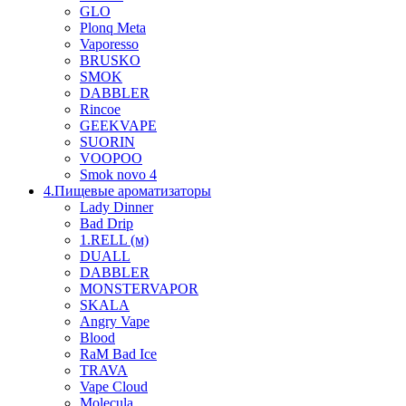
GLO
Plonq Meta
Vaporesso
BRUSKO
SMOK
DABBLER
Rincoe
GEEKVAPE
SUORIN
VOOPOO
Smok novo 4
4.Пищевые ароматизаторы
Lady Dinner
Bad Drip
1.RELL (м)
DUALL
DABBLER
MONSTERVAPOR
SKALA
Angry Vape
Blood
RaM Bad Ice
TRAVA
Vape Cloud
Molecula