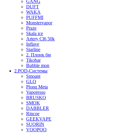
GANG
DUFT
WAKA
PUFFMI
Monstervapor
Praze
Skala ice
Artery Cl6 50k
Inflave
Starline
2. Плонк бм
Tikobar
Bubble mon
2.POD-Системы
Smoant
GLO
Plonq Meta
Vaporesso
BRUSKO
SMOK
DABBLER
Rincoe
GEEKVAPE
SUORIN
VOOPOO