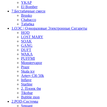
YKAP
El Bomber
7.Бестабачные смеси
Brusko
Chabacco
Табабка
1.OЭС | Одноразовые Электронные Сигареты
HQD
LOST MARY
SOAK
GANG
DUFT
WAKA
PUFFMI
Monstervapor
Praze
Skala ice
Artery Cl6 50k
Inflave
Starline
2. Плонк бм
Tikobar
Bubble mon
2.POD-Системы
Smoant