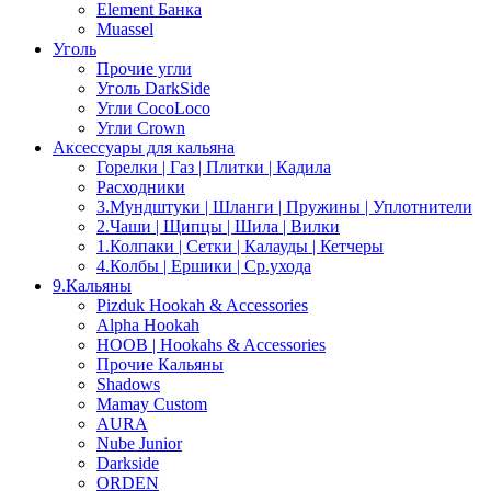
Element Банка
Muassel
Уголь
Прочие угли
Уголь DarkSide
Угли CocoLoco
Угли Crown
Аксессуары для кальяна
Горелки | Газ | Плитки | Кадила
Расходники
3.Мундштуки | Шланги | Пружины | Уплотнители
2.Чаши | Щипцы | Шила | Вилки
1.Колпаки | Сетки | Калауды | Кетчеры
4.Колбы | Ершики | Cр.ухода
9.Кальяны
Pizduk Hookah & Accessories
Alpha Hookah
HOOB | Hookahs & Accessories
Прочие Кальяны
Shadows
Mamay Custom
AURA
Nube Junior
Darkside
ORDEN