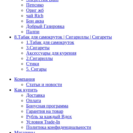
Пепсико
Ориг жб
чай Rich
Бон аква
Добрый Газировка
Палпи
8.Табак для самокруток | Сигариллы | Cигареты
1.Табак для самокруток
3.Сигареты
Аксессуары для курения
2.Сигариллы
Стики
5. Сигары
Компания
Статьи и новости
Как купить
Доставка
Оплата
Бонусная программа
Гарантия на товар
Рубль за каждый Вдох
Условия Trade-In
Политика конфиденциальности
Магазины