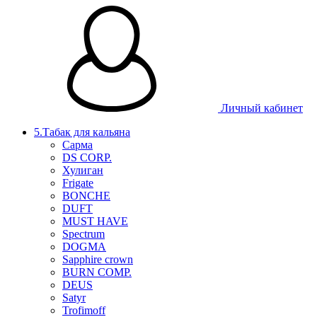
Личный кабинет
5.Табак для кальяна
Сарма
DS CORP.
Хулиган
Frigate
BONCHE
DUFT
MUST HAVE
Spectrum
DOGMA
Sapphire crown
BURN COMP.
DEUS
Satyr
Trofimoff