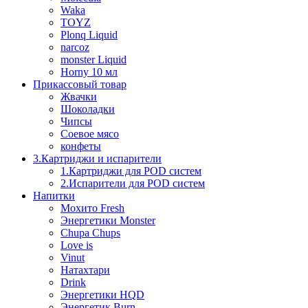
Waka
TOYZ
Plonq Liquid
narcoz
monster Liquid
Horny 10 мл
Прикассовый товар
Жвачки
Шоколадки
Чипсы
Соевое мясо
конфеты
3.Картриджи и испарители
1.Картриджи для POD систем
2.Испарители для POD систем
Напитки
Мохито Fresh
Энергетики Monster
Chupa Chups
Love is
Vinut
Натахтари
Drink
Энергетики HQD
Энергетик Burn