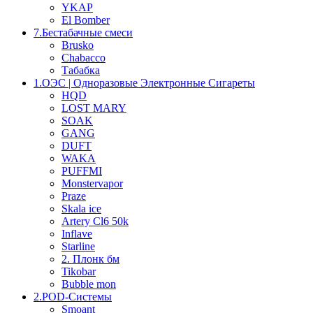
YKAP
El Bomber
7.Бестабачные смеси
Brusko
Chabacco
Табабка
1.OЭС | Одноразовые Электронные Сигареты
HQD
LOST MARY
SOAK
GANG
DUFT
WAKA
PUFFMI
Monstervapor
Praze
Skala ice
Artery Cl6 50k
Inflave
Starline
2. Плонк бм
Tikobar
Bubble mon
2.POD-Системы
Smoant