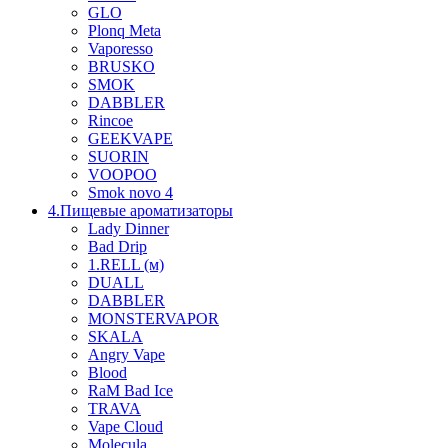
GLO
Plonq Meta
Vaporesso
BRUSKO
SMOK
DABBLER
Rincoe
GEEKVAPE
SUORIN
VOOPOO
Smok novo 4
4.Пищевые ароматизаторы
Lady Dinner
Bad Drip
1.RELL (м)
DUALL
DABBLER
MONSTERVAPOR
SKALA
Angry Vape
Blood
RaM Bad Ice
TRAVA
Vape Cloud
Molecula