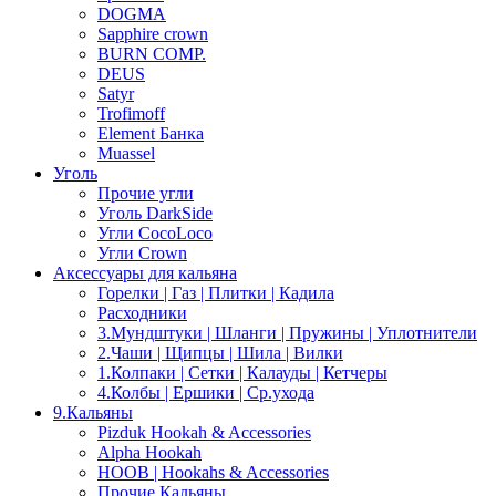
DOGMA
Sapphire crown
BURN COMP.
DEUS
Satyr
Trofimoff
Element Банка
Muassel
Уголь
Прочие угли
Уголь DarkSide
Угли CocoLoco
Угли Crown
Аксессуары для кальяна
Горелки | Газ | Плитки | Кадила
Расходники
3.Мундштуки | Шланги | Пружины | Уплотнители
2.Чаши | Щипцы | Шила | Вилки
1.Колпаки | Сетки | Калауды | Кетчеры
4.Колбы | Ершики | Cр.ухода
9.Кальяны
Pizduk Hookah & Accessories
Alpha Hookah
HOOB | Hookahs & Accessories
Прочие Кальяны