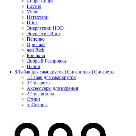
Chupa Chups
Love is
Vinut
Натахтари
Drink
Энергетики HQD
Энергетик Burn
Пепсико
Ориг жб
чай Rich
Бон аква
Добрый Газировка
Палпи
8.Табак для самокруток | Сигариллы | Cигареты
1.Табак для самокруток
3.Сигареты
Аксессуары для курения
2.Сигариллы
Стики
5. Сигары