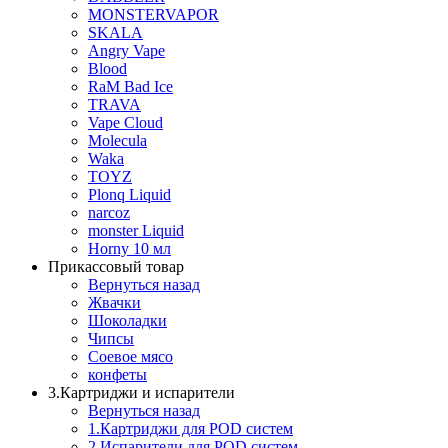
MONSTERVAPOR
SKALA
Angry Vape
Blood
RaM Bad Ice
TRAVA
Vape Cloud
Molecula
Waka
TOYZ
Plonq Liquid
narcoz
monster Liquid
Horny 10 мл
Прикассовый товар
Вернуться назад
Жвачки
Шоколадки
Чипсы
Соевое мясо
конфеты
3.Картриджи и испарители
Вернуться назад
1.Картриджи для POD систем
2.Испарители для POD систем