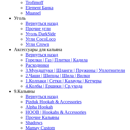
Trofimoff
Element Банка
Muassel
Уголь
Вернуться назад
Прочие угли
Уголь DarkSide
Угли CocoLoco
Угли Crown
Аксессуары для кальяна
Вернуться назад
Горелки | Газ | Плитки | Кадила
Расходники
3.Мундштуки | Шланги | Пружины | Уплотнители
2.Чаши | Щипцы | Шила | Вилки
1.Колпаки | Сетки | Калауды | Кетчеры
4.Колбы | Ершики | Cр.ухода
9.Кальяны
Вернуться назад
Pizduk Hookah & Accessories
Alpha Hookah
HOOB | Hookahs & Accessories
Прочие Кальяны
Shadows
Mamay Custom