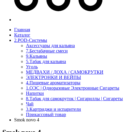
Главная
Каталог
2.POD-Системы
Аксессуары для кальяна
7.Бестабачные смеси
9.Кальяны
5.Табак для кальяна
Уголь
МЕДВАХИ / ДОХА / САМОКРУТКИ
ЭЛЕКТРОНКИ И ВЕЙПЫ
4.Пищевые ароматизаторы
1.OЭС | Одноразовые Электронные Сигареты
Напитки
8.Табак для самокруток | Сигариллы | Cигареты
Чай
3.Картриджи и испарители
Прикассовый товар
Smok novo 4