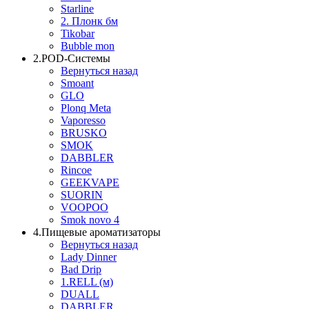
Starline
2. Плонк бм
Tikobar
Bubble mon
2.POD-Системы
Вернуться назад
Smoant
GLO
Plonq Meta
Vaporesso
BRUSKO
SMOK
DABBLER
Rincoe
GEEKVAPE
SUORIN
VOOPOO
Smok novo 4
4.Пищевые ароматизаторы
Вернуться назад
Lady Dinner
Bad Drip
1.RELL (м)
DUALL
DABBLER