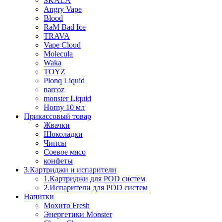
SKALA
Angry Vape
Blood
RaM Bad Ice
TRAVA
Vape Cloud
Molecula
Waka
TOYZ
Plonq Liquid
narcoz
monster Liquid
Horny 10 мл
Прикассовый товар
Жвачки
Шоколадки
Чипсы
Соевое мясо
конфеты
3.Картриджи и испарители
1.Картриджи для POD систем
2.Испарители для POD систем
Напитки
Мохито Fresh
Энергетики Monster