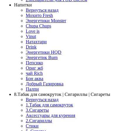
Напитки
Вернуться назад
Мохито Fresh
Энергетики Monster
Chupa Chups
Love is
Vinut
Натахтари
Drink
Энергетики HQD
Энергетик Burn
Пепсико
Ориг жб
чай Rich
Бон аква
Добрый Газировка
Палпи
8.Табак для самокруток | Сигариллы | Cигареты
Вернуться назад
1.Табак для самокруток
3.Сигареты
Аксессуары для курения
2.Сигариллы
Стики