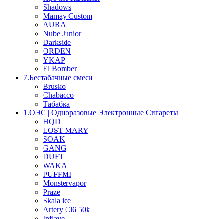
Shadows
Mamay Custom
AURA
Nube Junior
Darkside
ORDEN
YKAP
El Bomber
7.Бестабачные смеси
Brusko
Chabacco
Табабка
1.OЭС | Одноразовые Электронные Сигареты
HQD
LOST MARY
SOAK
GANG
DUFT
WAKA
PUFFMI
Monstervapor
Praze
Skala ice
Artery Cl6 50k
Inflave