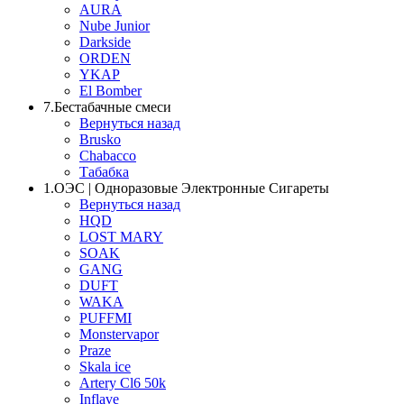
AURA
Nube Junior
Darkside
ORDEN
YKAP
El Bomber
7.Бестабачные смеси
Вернуться назад
Brusko
Chabacco
Табабка
1.OЭС | Одноразовые Электронные Сигареты
Вернуться назад
HQD
LOST MARY
SOAK
GANG
DUFT
WAKA
PUFFMI
Monstervapor
Praze
Skala ice
Artery Cl6 50k
Inflave