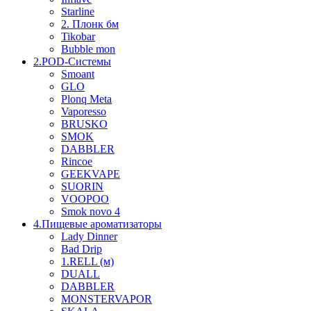
Starline
2. Плонк бм
Tikobar
Bubble mon
2.POD-Системы
Smoant
GLO
Plonq Meta
Vaporesso
BRUSKO
SMOK
DABBLER
Rincoe
GEEKVAPE
SUORIN
VOOPOO
Smok novo 4
4.Пищевые ароматизаторы
Lady Dinner
Bad Drip
1.RELL (м)
DUALL
DABBLER
MONSTERVAPOR