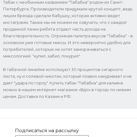
Табак с необычным названием "Табабка" родом из Санкт-
Петербурга. Производители придумали крутой концепт, ведь
лицом бренда сделали бабушку, которая активно ведет
инстаграмм. Также мы не можем не озвучить, что с каждой
проданной пачки ребята отдают часть дохода на
благотворительность. Огромная палитра вкусов "Табабка" - в
основном уже готовые миксы. И это невероятно удобно для
потребителей, которые не хотят заморачиваться с
миксологией: "купил, забил, покурил".
В табачной линейке используют 30 процентов сигарного
листа, ну и солевой никотин, который плавно накуривает и не
дает "удара по горлу". Купить табак "Табабка" для кальяна
можно в нашем интернет-магазине «Вдох в город» по низким
ценам. Доставка по Казани и РФ.
Подписаться на рассылку