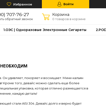
Войти
Избранное
00) 707-76-27
Корзина
ать обратный звонок
0 товаров в корзине
1.OЭС | Одноразовые Электронные Сигареты
2.PO
K НЕОБХОДИМ
. Он удивляет, покоряет и восхищает. Мини-кальян
в! Кроме того, девайс можно сделать еще более
специальная упаковка, которая отлично размещается в
нение, каждую деталь!
щей стали AISI 304. Девайс долго и верно будет