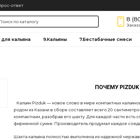
прос-ответ
8 (8
Заказ
 для кальяна
9.Кальяны
7.Бестабачные смеси
ПОЧЕМУ PIZDU
Кальян Pizduk — новое слово в мире компактных кальянов
родом из Казани в сборе составляет всего 20 сантиметро
компактным, разобрав его шахту. Для каждой части есть 
фирменной сумке. Производитель продумал каждое соеди
Шахта кальяна полностью выполнена из надежной нержавею