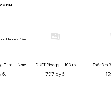
личии
g Flames (Флеймс) 50 гр
DUFT Pineapple 100 гр
Табабка З
уб.
797 руб.
15