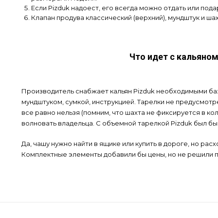
Если Pizduk надоест, его всегда можно отдать или под
Клапан продува классический (верхний), мундштук и ша
Что идет с кальяном 
Производитель снабжает кальян Pizduk необходимыми баз
мундштуком, сумкой, инструкцией. Тарелки не предусмотре
все равно нельзя (помним, что шахта не фиксируется в ко
волновать владельца. С объемной тарелкой Pizduk был бы
Да, чашу нужно найти в ящике или купить в дороге, но ра
Комплектные элементы добавили бы цены, но не решили 