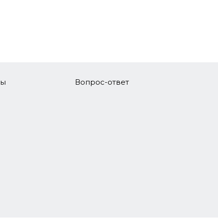
ore Cosmo Flower 100 гр
DarkSide Core Gonzo Cake 100 гр
00 руб.
1 300 руб.
ны
Вопрос-ответ
DarkSide Core Bounty Hunter 100 гр
1 300 руб.