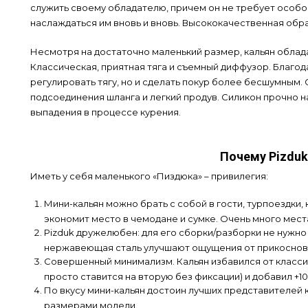
служить своему обладателю, причем он не требует особог
наслаждаться им вновь и вновь. Высококачественная обр
Несмотря на достаточно маленький размер, кальян обла
Классическая, приятная тяга и съемный диффузор. Благод
регулировать тягу, но и сделать покур более бесшумным.
подсоединения шланга и легкий продув. Силикон прочно 
выпадения в процессе курения.
Почему Pizdu
Иметь у себя маленького «Пиздюка» – привилегия:
Мини-кальян можно брать с собой в гости, турпоездки, 
экономит место в чемодане и сумке. Очень много мест
Pizduk дружелюбен: для его сборки/разборки не нужн
нержавеющая сталь улучшают ощущения от прикосновен
Совершенный минимализм. Кальян избавился от класси
просто ставится на вторую без фиксации) и добавил +10
По вкусу мини-кальян достоин лучших представителей к
размерами модели.