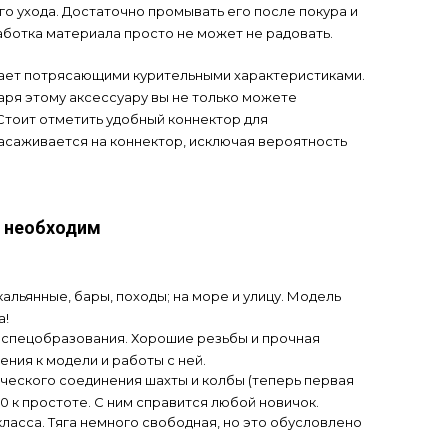
о ухода. Достаточно промывать его после покура и
аботка материала просто не может не радовать.
дает потрясающими курительными характеристиками.
аря этому аксессуару вы не только можете
 Стоит отметить удобный коннектор для
насаживается на коннектор, исключая вероятность
k необходим
кальянные, бары, походы; на море и улицу. Модель
а!
о спецобразования. Хорошие резьбы и прочная
ия к модели и работы с ней.
ческого соединения шахты и колбы (теперь первая
0 к простоте. С ним справится любой новичок.
ласса. Тяга немного свободная, но это обусловлено