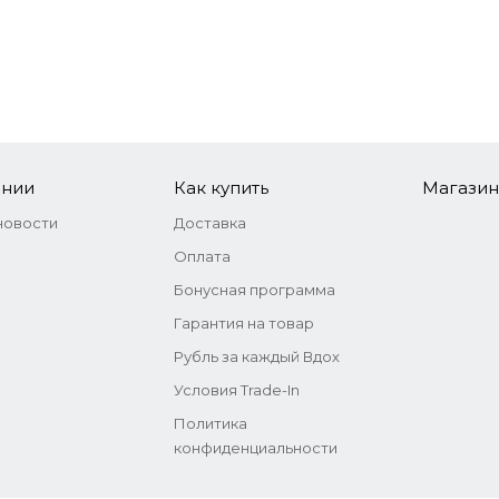
kylime 100 гр
DarkSide Core Grape Core 100 гр
DarkSide C
руб.
1 300 руб.
1 3
ании
Как купить
Магази
новости
Доставка
Оплата
Бонусная программа
Гарантия на товар
Рубль за каждый Вдох
Условия Trade-In
Политика
lackberry 100 гр
конфиденциальности
руб.