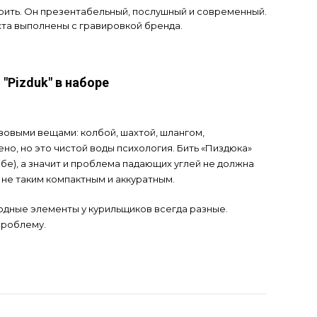
арить. Он презентабельный, послушный и современный.
хта выполнены с гравировкой бренда.
"Pizduk" в наборе
овыми вещами: колбой, шахтой, шлангом,
но, но это чистой воды психология. Бить «Пиздюка»
лбе), а значит и проблема падающих углей не должна
 не таким компактным и аккуратным.
сходные элементы у курильщиков всегда разные.
проблему.