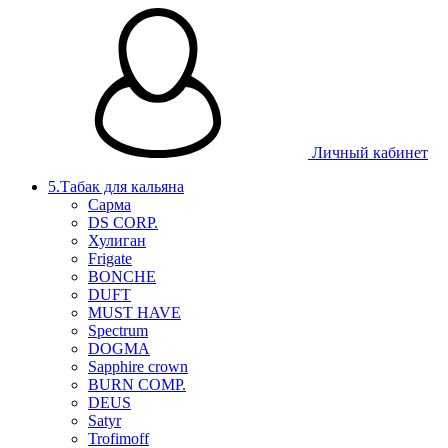
Личный кабинет
5.Табак для кальяна
Сарма
DS CORP.
Хулиган
Frigate
BONCHE
DUFT
MUST HAVE
Spectrum
DOGMA
Sapphire crown
BURN COMP.
DEUS
Satyr
Trofimoff