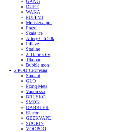
GANG
DUFT
WAKA
PUFFMI
Monstervapor
Praze
Skala ice
Artery Cl6 50k
Inflave
Starline
2. Плонк бм
Tikobar
Bubble mon
2.POD-Системы
Smoant
GLO
Plonq Meta
Vaporesso
BRUSKO
SMOK
DABBLER
Rincoe
GEEKVAPE
SUORIN
VOOPOO