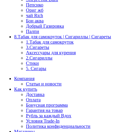
Пепсико
Ориг жб
чай Rich
Бон аква
Добрый Газировка
Палпи
8.Табак для самокруток | Сигариллы | Cигареты
1.Табак для самокруток
3.Сигареты
Аксессуары для курения
2.Сигариллы
Стики
5. Сигары
Компания
Статьи и новости
Как купить
Доставка
Оплата
Бонусная программа
Гарантия на товар
Рубль за каждый Вдох
Условия Trade-In
Политика конфиденциальности
Магазины