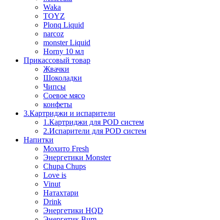
Waka
TOYZ
Plonq Liquid
narcoz
monster Liquid
Horny 10 мл
Прикассовый товар
Жвачки
Шоколадки
Чипсы
Соевое мясо
конфеты
3.Картриджи и испарители
1.Картриджи для POD систем
2.Испарители для POD систем
Напитки
Мохито Fresh
Энергетики Monster
Chupa Chups
Love is
Vinut
Натахтари
Drink
Энергетики HQD
Энергетик Burn