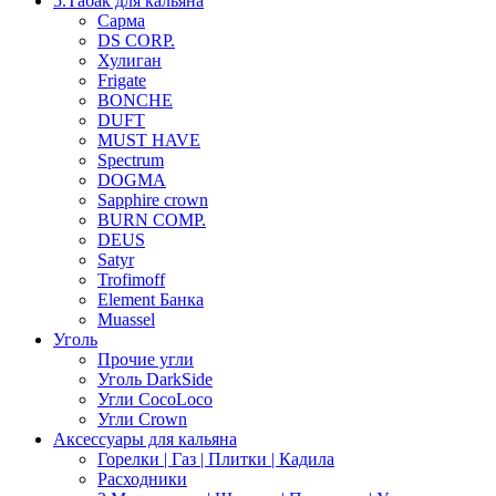
5.Табак для кальяна
Сарма
DS CORP.
Хулиган
Frigate
BONCHE
DUFT
MUST HAVE
Spectrum
DOGMA
Sapphire crown
BURN COMP.
DEUS
Satyr
Trofimoff
Element Банка
Muassel
Уголь
Прочие угли
Уголь DarkSide
Угли CocoLoco
Угли Crown
Аксессуары для кальяна
Горелки | Газ | Плитки | Кадила
Расходники