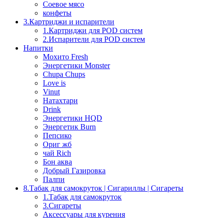
Соевое мясо
конфеты
3.Картриджи и испарители
1.Картриджи для POD систем
2.Испарители для POD систем
Напитки
Мохито Fresh
Энергетики Monster
Chupa Chups
Love is
Vinut
Натахтари
Drink
Энергетики HQD
Энергетик Burn
Пепсико
Ориг жб
чай Rich
Бон аква
Добрый Газировка
Палпи
8.Табак для самокруток | Сигариллы | Cигареты
1.Табак для самокруток
3.Сигареты
Аксессуары для курения