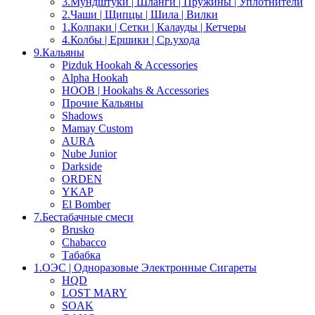
3.Мундштуки | Шланги | Пружины | Уплотнители
2.Чаши | Щипцы | Шила | Вилки
1.Колпаки | Сетки | Калауды | Кетчеры
4.Колбы | Ершики | Cр.ухода
9.Кальяны
Pizduk Hookah & Accessories
Alpha Hookah
HOOB | Hookahs & Accessories
Прочие Кальяны
Shadows
Mamay Custom
AURA
Nube Junior
Darkside
ORDEN
YKAP
El Bomber
7.Бестабачные смеси
Brusko
Chabacco
Табабка
1.OЭС | Одноразовые Электронные Сигареты
HQD
LOST MARY
SOAK