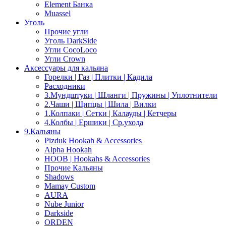
Element Банка
Muassel
Уголь
Прочие угли
Уголь DarkSide
Угли CocoLoco
Угли Crown
Аксессуары для кальяна
Горелки | Газ | Плитки | Кадила
Расходники
3.Мундштуки | Шланги | Пружины | Уплотнители
2.Чаши | Щипцы | Шила | Вилки
1.Колпаки | Сетки | Калауды | Кетчеры
4.Колбы | Ершики | Cр.ухода
9.Кальяны
Pizduk Hookah & Accessories
Alpha Hookah
HOOB | Hookahs & Accessories
Прочие Кальяны
Shadows
Mamay Custom
AURA
Nube Junior
Darkside
ORDEN