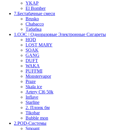
YKAP
El Bomber
7.Бестабачные смеси
Brusko
Chabacco
Табабка
1.OЭС | Одноразовые Электронные Сигареты
HQD
LOST MARY
SOAK
GANG
DUFT
WAKA
PUFFMI
Monstervapor
Praze
Skala ice
Artery Cl6 50k
Inflave
Starline
2. Плонк бм
Tikobar
Bubble mon
2.POD-Системы
Smoant