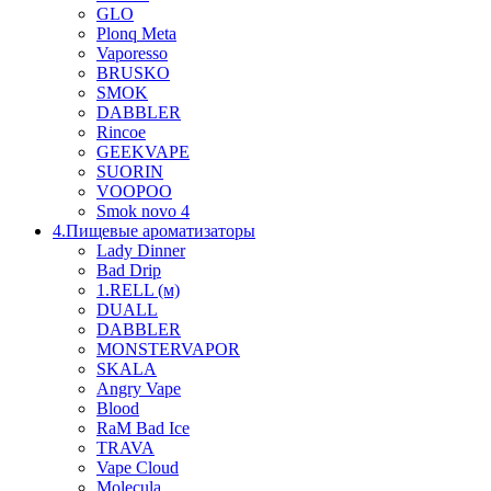
GLO
Plonq Meta
Vaporesso
BRUSKO
SMOK
DABBLER
Rincoe
GEEKVAPE
SUORIN
VOOPOO
Smok novo 4
4.Пищевые ароматизаторы
Lady Dinner
Bad Drip
1.RELL (м)
DUALL
DABBLER
MONSTERVAPOR
SKALA
Angry Vape
Blood
RaM Bad Ice
TRAVA
Vape Cloud
Molecula