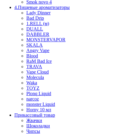
Smok novo 4
4.Пищевые ароматизаторы
Lady Dinner
Bad Drip
1.RELL (м)
DUALL
DABBLER
MONSTERVAPOR
SKALA
Angry Vape
Blood
RaM Bad Ice
TRAVA
Vape Cloud
Molecula
Waka
TOYZ
Plonq Liquid
narcoz
monster Liquid
Horny 10 мл
Прикассовый товар
Жвачки
Шоколадки
Чипсы